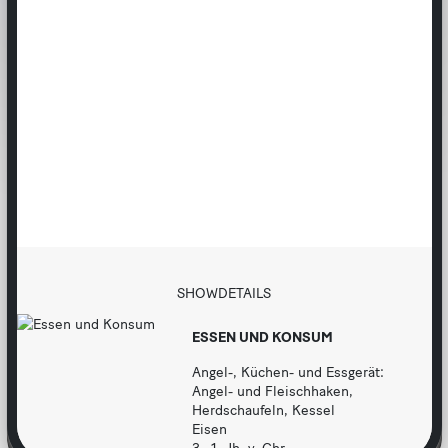
3.–1. Jh. v. Chr.
b
e
n
u
t
z
b
a
r
SHOWDETAILS
ESSEN UND KONSUM
Angel-, Küchen- und Essgerät:
Angel- und Fleischhaken,
Herdschaufeln, Kessel
Eisen