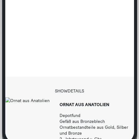
b
e
n
u
t
z
b
a
r
SHOWDETAILS
ORNAT AUS ANATOLIEN
Depotfund
Gefäß aus Bronzeblech
Ornatbestandteile aus Gold, Silber
und Bronze