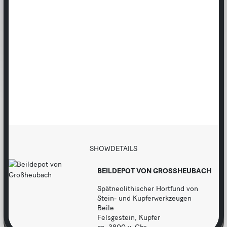
b
e
n
u
t
z
b
a
r
SHOWDETAILS
BEILDEPOT VON GROSSHEUBACH
Spätneolithischer Hortfund von
Stein- und Kupferwerkzeugen
Beile
Felsgestein, Kupfer