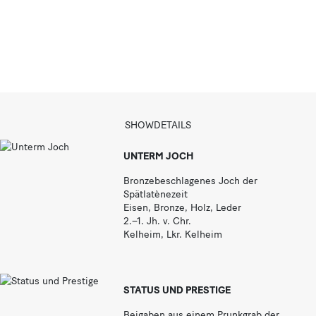
a
r
SHOWDETAILS
UNTERM JOCH
Bronzebeschlagenes Joch der
Spätlatènezeit
Eisen, Bronze, Holz, Leder
2.–1. Jh. v. Chr.
Kelheim, Lkr. Kelheim
STATUS UND PRESTIGE
Beigaben aus einem Prunkgrab der