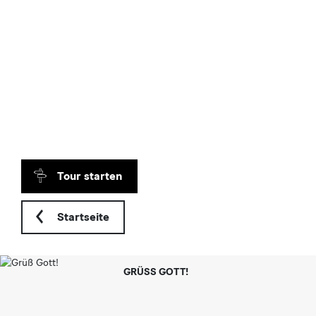
a
r
Tour starten
Startseite
GRÜSS GOTT!