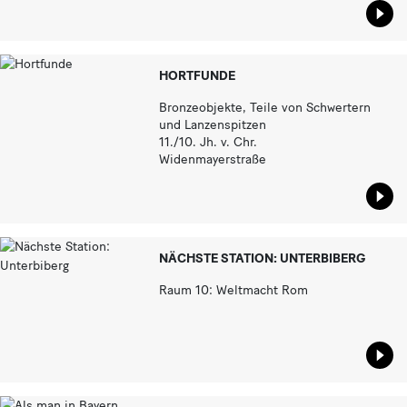
Star
HORTFUNDE
Bronzeobjekte, Teile von Schwertern
und Lanzenspitzen
11./10. Jh. v. Chr.
Widenmayerstraße
Star
NÄCHSTE STATION: UNTERBIBERG
Raum 10: Weltmacht Rom
Star